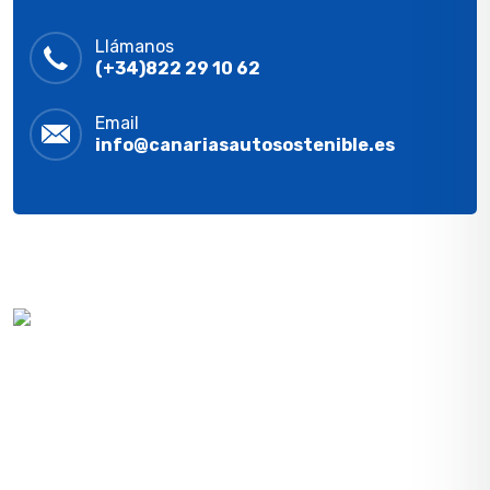
Llámanos
(+34)822 29 10 62
Email
info@canariasautosostenible.es
Contribuimos a un futuro sostenible llevando a cabo
proyectos personalizados para ofrecer a nuestros
clientes ahorro en su factura de la luz e inversión en
un futuro medioambiental mejor