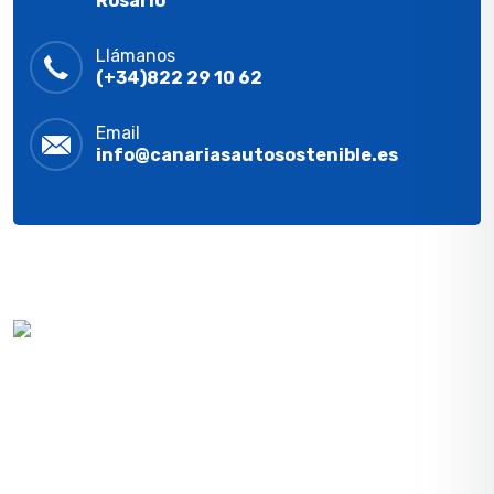
Rosario
Llámanos
(+34)822 29 10 62
Email
info@canariasautosostenible.es
Contribuimos a un futuro sostenible llevando a cabo
proyectos personalizados para ofrecer a nuestros
clientes ahorro en su factura de la luz e inversión en
un futuro medioambiental mejor