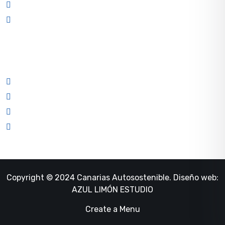
info@canariasautosostenible.es
Lunes a viernes de 8:00h a 16:00h
PRIVACIDAD
Política de privacidad
Aviso legal
Política de cookies
Declaración de accesibilidad
Copyright © 2024 Canarias Autosostenible. Diseño web:
AZUL LIMÓN ESTUDIO
Create a Menu