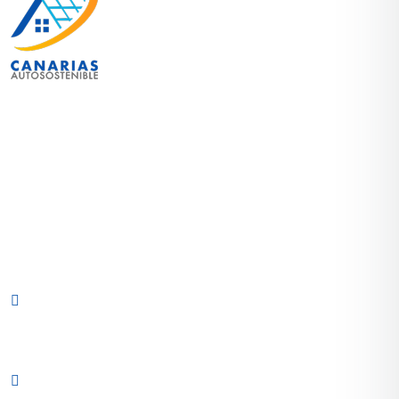
Contribuimos a un futuro sostenible llevando a cabo
proyectos personalizados para ofrecer a nuestros
clientes ahorro en su factura de la luz e inversión en
un futuro medioambiental mejor
CONTACTO
Carretera General del Sur, subida El Tablero, puerta
7B, CP 38109, El Rosario, Santa Cruz de Tenerife,
España.
(+34) 822 29 10 62