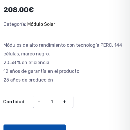
208.00
€
Categoría:
Módulo Solar
M
ódulos de alto rendimiento con tecnolog
í
a PERC, 144
c
é
lulas, marco negro.
20.58 % en eficiencia
12 a
ñ
os de garant
í
a en el producto
25 a
ños de producció
n
Cantidad