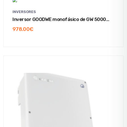
INVERSORES
Inversor GOODWE monofásico de GW 5000
EH_ W; 2 MPPTs; WIFI y DC Switch
978.00
€