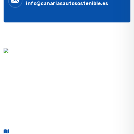
info@canariasautosostenible.es
Contribuimos a un futuro sostenible llevando a cabo
proyectos personalizados para ofrecer a nuestros
clientes ahorro en su factura de la luz e inversión en
un futuro medioambiental mejor
CONTACTO
Carretera General del Sur, subida El Tablero, puerta