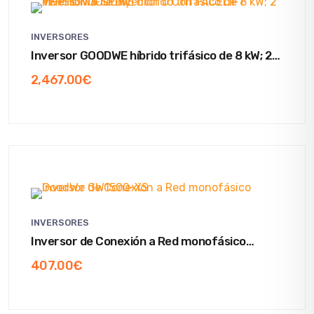
INVERSORES
Inversor GOODWE híbrido trifásico de 8 kW; 2
MPPTs; WIFI e Inyector 0 Con FACELIFT
2,467.00
€
VERSION & SPDII
INVERSORES
Inversor de Conexión a Red monofásico
GoodWe GW1500-XS
407.00
€