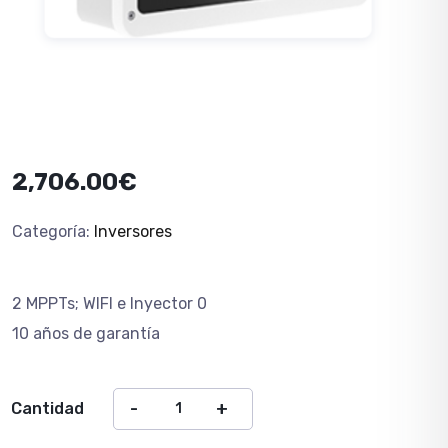
2,706.00
€
Categoría:
Inversores
2 MPPTs; WIFI e Inyector 0
10 a
ñ
os de garant
ía
Cantidad