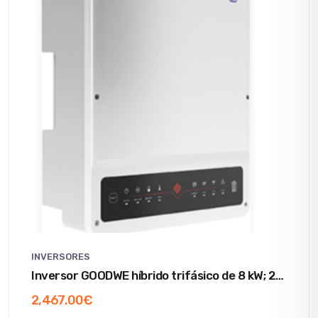
INVERSORES
Inversor GOODWE híbrido trifásico de 8 kW; 2
MPPTs; WIFI e Inyector 0 Con FACELIFT
2,467.00
€
VERSION & SPDII