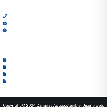
7B, CP 38109, El Rosario, Santa Cruz de Tenerife,
España.
(+34) 822 29 10 62
info@canariasautosostenible.es
Lunes a viernes de 8:00h a 16:00h
PRIVACIDAD
Política de privacidad
Aviso legal
Política de cookies
Declaración de accesibilidad
Copyright © 2024 Canarias Autosostenible. Diseño web: