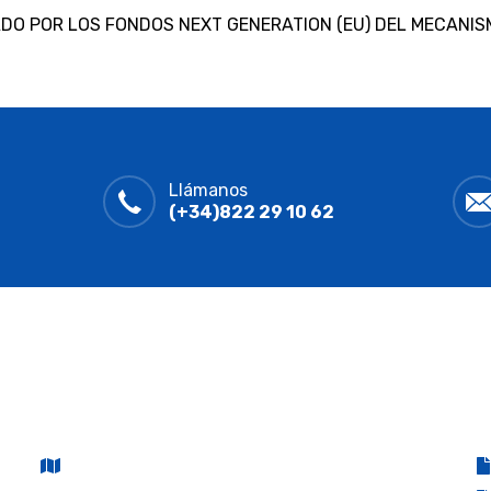
DO POR LOS FONDOS NEXT GENERATION (EU) DEL MECANIS
Llámanos
(+34)822 29 10 62
CONTACTO
P
Carretera General del Sur, subida El Tablero,